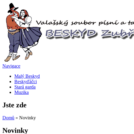
Navigace
Malý Beskyd
Beskyďáčci
Stará garda
Muzika
Jste zde
Domů
» Novinky
Novinky