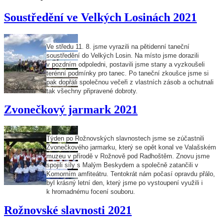
Soustředění ve Velkých Losinách 2021
Ve středu 11. 8. jsme vyrazili na pětidenní taneční
soustředění do Velkých Losin. Na místo jsme dorazili
v pozdním odpoledni, postavili jsme stany a vyzkoušeli
terénní podmínky pro tanec. Po taneční zkoušce jsme si
pak dopřáli společnou večeři z vlastních zásob a ochutnali
tak všechny připravené dobroty.
Zvonečkový jarmark 2021
Týden po Rožnovských slavnostech jsme se zúčastnili
Zvonečkového jarmarku, který se opět konal ve Valašském
muzeu v přírodě v Rožnově pod Radhoštěm. Znovu jsme
spojili síly s Malým Beskydem a společně zatančili v
Komorním amfiteátru. Tentokrát nám počasí opravdu přálo,
byl krásný letní den, který jsme po vystoupení využili i
k hromadnému focení souboru.
Rožnovské slavnosti 2021