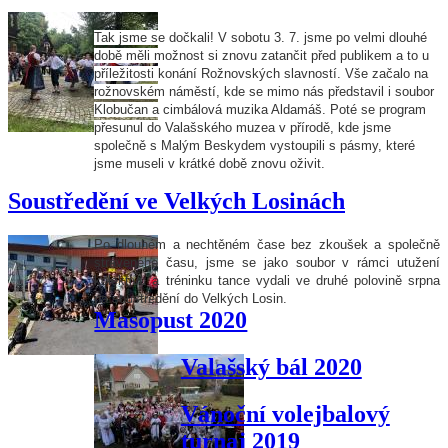
Tak jsme se dočkali! V sobotu 3. 7. jsme po velmi dlouhé
době měli možnost si znovu zatančit před publikem a to u
příležitosti konání Rožnovských slavností. Vše začalo na
rožnovském náměstí, kde se mimo nás představil i soubor
Klobučan a cimbálová muzika Aldamáš. Poté se program
přesunul do Valašského muzea v přírodě, kde jsme
společně s Malým Beskydem vystoupili s pásmy, které
jsme museli v krátké době znovu oživit.
Soustředění ve Velkých Losinách
Po dlouhém a nechtěném čase bez zkoušek a společně
stráveného času, jsme se jako soubor v rámci utužení
kolektivu a tréninku tance vydali ve druhé polovině srpna
na soustředění do Velkých Losin.
Masopust 2020
Valašský bál 2020
Vánoční volejbalový
turnaj 2019