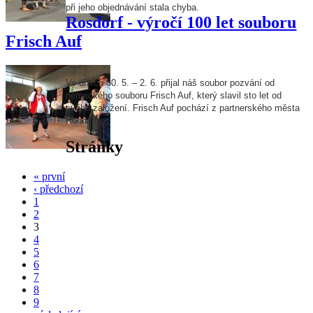
při jeho objednávání stala chyba.
Rosdorf - výročí 100 let souboru
Frisch Auf
Ve dnech 30. 5. – 2. 6. přijal náš soubor pozvání od
německého souboru Frisch Auf, který slavil sto let od
svého založení. Frisch Auf pochází z partnerského města
Rosdorf.
Stránky
« první
‹ předchozí
1
2
3
4
5
6
7
8
9