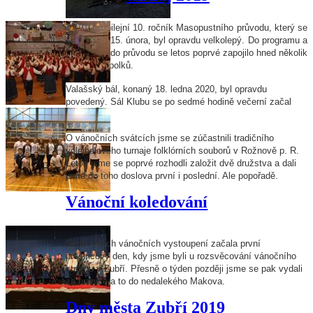
Letošní jubilejní 10. ročník Masopustního průvodu, který se
uskutečnil 15. února, byl opravdu velkolepý. Do programu a
následně i do průvodu se letos poprvé zapojilo hned několik
místních spolků.
Valašský bál, konaný 18. ledna 2020, byl opravdu
povedený.
Sál Klubu se po sedmé hodině večerní začal
plnit hosty.
O vánočních svátcích jsme se zúčastnili
tradičního
volejbalového turnaje folklórních souborů v Rožnově p. R.
Letos jsme se poprvé rozhodli založit dvě družstva a dali
jsme do toho doslova první i poslední. Ale popořadě.
Vánoční koledování
Série našich vánočních vystoupení začala první
prosincový den, kdy jsme byli u rozsvěcování vánočního
stromu v Zubří. Přesně o týden později jsme se pak vydali
za hranice a to do nedalekého Makova.
Dny města Zubří 2019