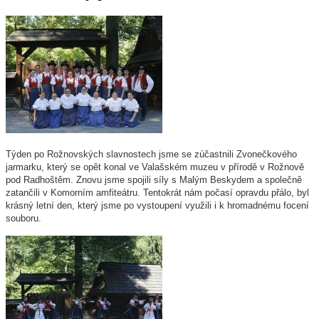
Týden po Rožnovských slavnostech jsme se zúčastnili Zvonečkového
jarmarku, který se opět konal ve Valašském muzeu v přírodě v Rožnově
pod Radhoštěm. Znovu jsme spojili síly s Malým Beskydem a společně
zatančili v Komorním amfiteátru. Tentokrát nám počasí opravdu přálo, byl
krásný letní den, který jsme po vystoupení využili i k hromadnému focení
souboru.