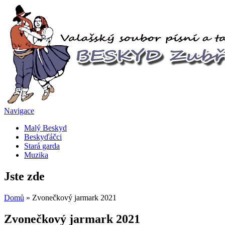
Navigace
Malý Beskyd
Beskyďáčci
Stará garda
Muzika
Jste zde
Domů
» Zvonečkový jarmark 2021
Zvonečkový jarmark 2021