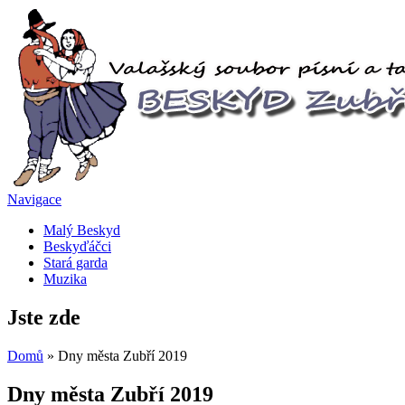
Navigace
Malý Beskyd
Beskyďáčci
Stará garda
Muzika
Jste zde
Domů
» Dny města Zubří 2019
Dny města Zubří 2019