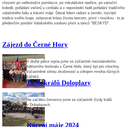
chození po velikonoční pomlázce, po mikulášské nadílce, po vánoční
koledě, pořádání večerů u cimbálu a v neposlední řadě pořádání tradičního
valašského bálu a kácení máje. Dávat lidem radost a úsměv, rozvíjet
tradice svého kraje, oslavovat krásu života tancem, písní i muzikou - to je
především poslání Valašského souboru písní a tanců "BESKYD".
Zájezd do Černé Hory
V druhé půlce srpna jsme se zúčastnili mezinárodního
folklorního festivalu v Černé Hoře, který byl pro všechny
zúčastněné silnou zkušeností a zdrojem mnoha různých
zážitků.
Jízda králů Doloplazy
Na začátku července jsme se zúčastnili Jízdy králů
v Doloplazech.
Kácení máje 2024