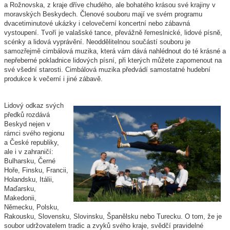
a Rožnovska, z kraje dříve chudého, ale bohatého krásou své krajiny v
moravských Beskydech. Členové souboru mají ve svém programu
dvacetiminutové ukázky i celovečerní koncertní nebo zábavná
vystoupení. Tvoří je valašské tance, převážně řemeslnické, lidové písně,
scénky a lidová vyprávění. Neoddělitelnou součástí souboru je
samozřejmě cimbálová muzika, která vám dává nahlédnout do té krásné a
nepřeberné pokladnice lidových písní, při kterých můžete zapomenout na
své všední starosti. Cimbálová muzika předvádí samostatné hudební
produkce k večerní i jiné zábavě.
Lidový odkaz svých
předků rozdává
Beskyd nejen v
rámci svého regionu
a České republiky,
ale i v zahraničí:
Bulharsku, Černé
Hoře, Finsku, Francii,
Holandsku, Itálii,
Maďarsku,
Makedonii,
Německu, Polsku,
Rakousku, Slovensku, Slovinsku, Španělsku nebo Turecku. O tom, že je
soubor
udržovatelem tradic a zvyků svého kraje
, svědčí pravidelné