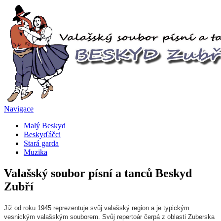
Navigace
Malý Beskyd
Beskyďáčci
Stará garda
Muzika
Valašský soubor písní a tanců Beskyd
Zubří
Již od roku 1945 reprezentuje svůj valašský region a je typickým
vesnickým valašským souborem. Svůj repertoár čerpá z oblasti Zuberska