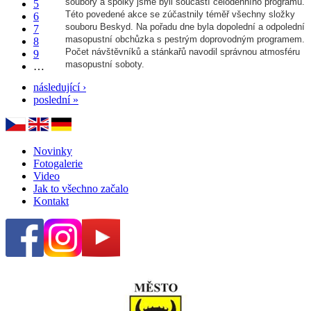
soubory a spolky jsme byli součástí celodenního programu.
5
Této povedené akce se zúčastnily téměř všechny složky
6
souboru Beskyd. Na pořadu dne byla dopolední a odpolední
7
masopustní obchůzka s pestrým doprovodným programem.
8
Počet návštěvníků a stánkařů navodil správnou atmosféru
9
masopustní soboty.
…
následující ›
poslední »
Novinky
Fotogalerie
Video
Jak to všechno začalo
Kontakt