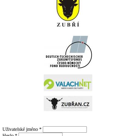
Uživatelské jméno
*
Heslo
*