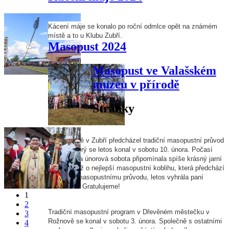
Kácení máje se konalo po roční odmlce opět na známém
místě a to u Klubu Zubří.
Masopust 2024
Masopust ve Valašském
muzeu v přírodě
Stránky
Postní době v Zubří předcházel tradiční masopustní průvod
masek, který se letos konal v sobotu 10. února. Počasí
nám přálo a únorová sobota připomínala spíše krásný jarní
den. Soutěž o nejlepší masopustní koblihu, která předchází
každému masopustnímu průvodu, letos vyhrála paní
Proroková. Gratulujeme!
1
2
Tradiční masopustní program v Dřevěném městečku v
3
Rožnově se konal v sobotu 3. února. Společně s ostatními
4