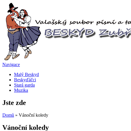
Navigace
Malý Beskyd
Beskyďáčci
Stará garda
Muzika
Jste zde
Domů
» Vánoční koledy
Vánoční koledy