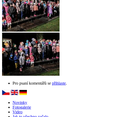
Pro psaní komentářů se
přihlaste
.
Novinky
Fotogalerie
Video
Jak to všechno začalo