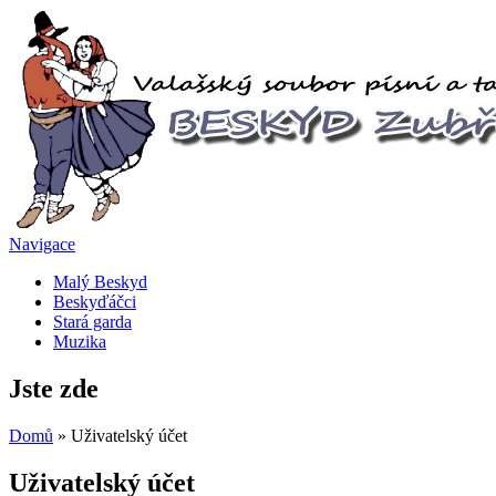
Navigace
Malý Beskyd
Beskyďáčci
Stará garda
Muzika
Jste zde
Domů
» Uživatelský účet
Uživatelský účet