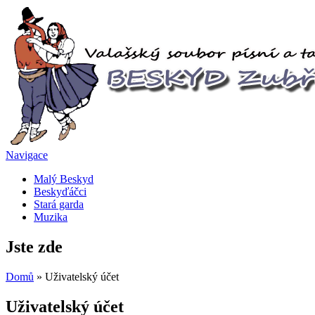
Navigace
Malý Beskyd
Beskyďáčci
Stará garda
Muzika
Jste zde
Domů
» Uživatelský účet
Uživatelský účet