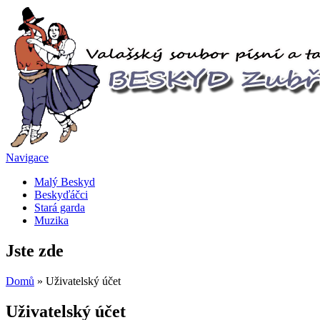
Navigace
Malý Beskyd
Beskyďáčci
Stará garda
Muzika
Jste zde
Domů
» Uživatelský účet
Uživatelský účet