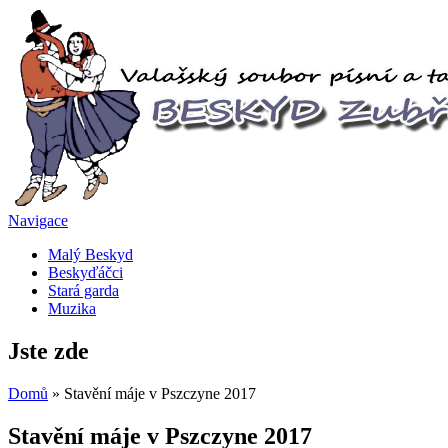
Navigace
Malý Beskyd
Beskyďáčci
Stará garda
Muzika
Jste zde
Domů
» Stavění máje v Pszczyne 2017
Stavění máje v Pszczyne 2017