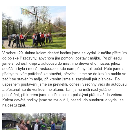
V sobotu 29. dubna kolem desáté hodiny jsme se vydali k našim přátelům
do polské Pszczyny, abychom jim pomohli postavit májku. Po příjezdu
jsme si odnesli kroje z autobusu do místního dřevěného muzea, jehož
součástí byla i menší restaurace, kde nám přichystali oběd. Poté jsme si
přichystali vše potřebné ke stavění, převlékli jsme se do krojů a mohlo se
začít se stavěním máje, při kterém jsme si zazpívali pár písniček. Po
úspěšném postavení jsme se převlékli, odnesli všechny věci do autobusu
a přesunuli se do venkovního altánu. Tam jsme měli nachystáno
pohoštění, při kterém jsme seděli spolu s polskými přáteli až do večera.
Kolem deváté hodiny jsme se rozloučili, nasedli do autobusu a vydali se
na cestu zpět.