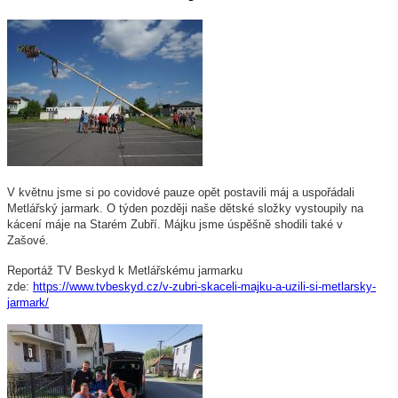
V květnu jsme si po covidové pauze opět postavili máj a uspořádali
Metlářský jarmark. O týden později naše dětské složky vystoupily na
kácení máje na Starém Zubří. Májku jsme úspěšně shodili také v
Zašové.
Reportáž TV Beskyd k Metlářskému jarmarku
zde:
https://www.tvbeskyd.cz/v-zubri-skaceli-majku-a-uzili-si-metlarsky-
jarmark/