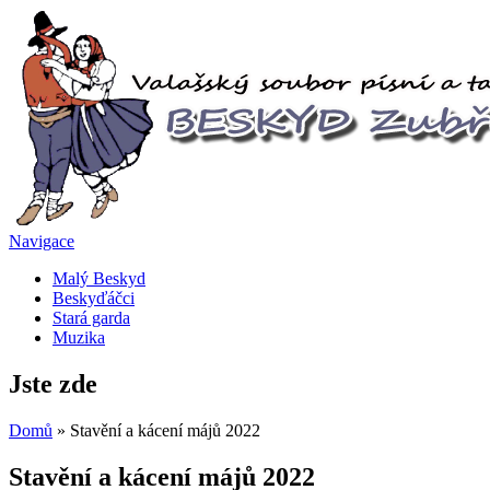
Navigace
Malý Beskyd
Beskyďáčci
Stará garda
Muzika
Jste zde
Domů
» Stavění a kácení májů 2022
Stavění a kácení májů 2022