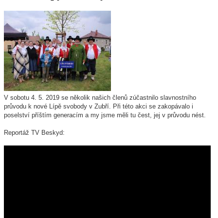
V sobotu 4. 5. 2019 se několik našich členů zúčastnilo slavnostního
průvodu k nové Lípě svobody v Zubří. Při této akci se zakopávalo i
poselství příštím generacím a my jsme měli tu čest, jej v průvodu nést.
Reportáž TV Beskyd: