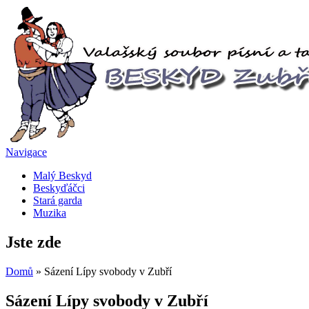
Navigace
Malý Beskyd
Beskyďáčci
Stará garda
Muzika
Jste zde
Domů
» Sázení Lípy svobody v Zubří
Sázení Lípy svobody v Zubří