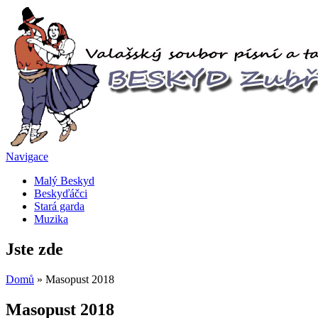
Navigace
Malý Beskyd
Beskyďáčci
Stará garda
Muzika
Jste zde
Domů
» Masopust 2018
Masopust 2018