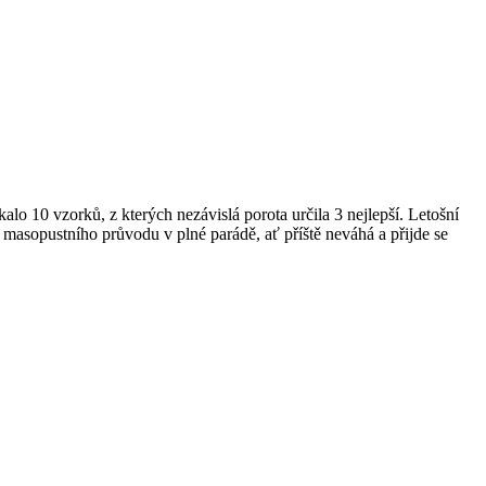
lo 10 vzorků, z kterých nezávislá porota určila 3 nejlepší. Letošní
ít masopustního průvodu v plné parádě, ať příště neváhá a přijde se