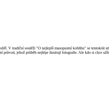
. V tradiční soutěži "O nejlepší masopustní koblihu" se tentokrát utka
í průvod, jehož průběh nejlépe ilustrují fotografie. Ale kdo si chce už