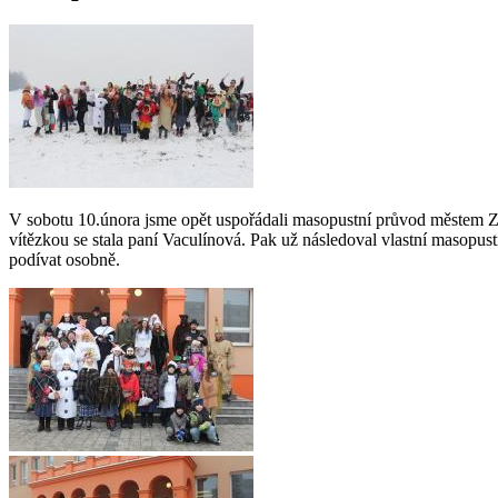
V sobotu 10.února jsme opět uspořádali masopustní průvod městem Zubří
vítězkou se stala paní Vaculínová. Pak už následoval vlastní masopustn
podívat osobně.