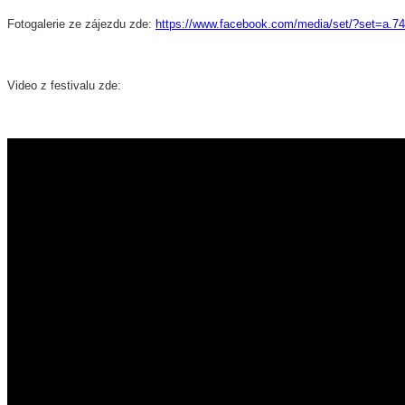
Fotogalerie ze zájezdu zde:
https://www.facebook.com/media/set/?set=a.
Video z festivalu zde: