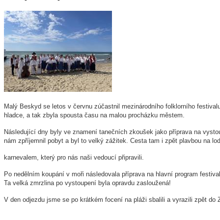
Malý Beskyd se letos v červnu zúčastnil mezinárodního folklorního festivalu
hladce, a tak zbyla spousta času na malou procházku městem.
Následující dny byly ve znamení tanečních zkoušek jako příprava na vystoup
nám zpříjemnil pobyt a byl to velký zážitek. Cesta tam i zpět plavbou na lod
karnevalem, který pro nás naši vedoucí připravili.
Po nedělním koupání v moři následovala příprava na hlavní program festiv
Ta velká zmrzlina po vystoupení byla opravdu zasloužená!
V den odjezdu jsme se po krátkém focení na pláži sbalili a vyrazili zpět do