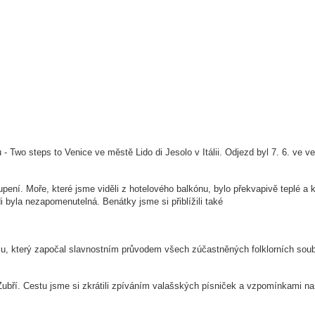
 - Two steps to Venice ve městě Lido di Jesolo v Itálii. Odjezd byl 7. 6. ve 
ení. Moře, které jsme viděli z hotelového balkónu, bylo překvapivě teplé a 
i byla nezapomenutelná. Benátky jsme si přiblížili také
alu, který započal slavnostním průvodem všech zúčastněných folklorních sou
 Zubří. Cestu jsme si zkrátili zpíváním valašských písniček a vzpomínkami na 