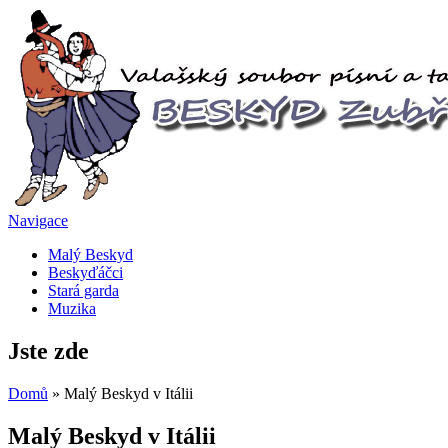
Navigace
Malý Beskyd
Beskyďáčci
Stará garda
Muzika
Jste zde
Domů
» Malý Beskyd v Itálii
Malý Beskyd v Itálii