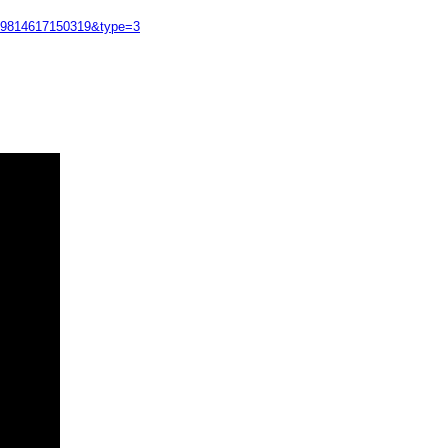
749814617150319&type=3