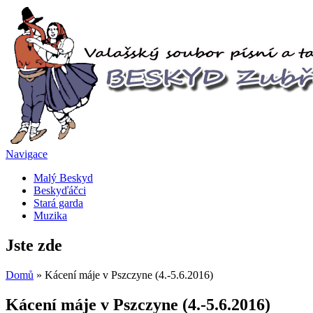
Navigace
Malý Beskyd
Beskyďáčci
Stará garda
Muzika
Jste zde
Domů
» Kácení máje v Pszczyne (4.-5.6.2016)
Kácení máje v Pszczyne (4.-5.6.2016)