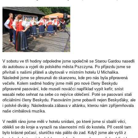
V sobotu ve tři hodiny odpoledne jsme společně se Starou Gardou nasedli
do autobusu a vyjeli do polského města Pszczyna. Po příjezdu jsme se
přivítali s našimi přáteli a ubytovali v místním hotelu U Michalika.
Následně jsme se přesunuli do skanzenu, kde pro nás byla připravená
večeře. Kolem sedmé hodiny jsme měli pro nové členy Beskydu
připravené pasování, kde museli nováčci například vypít kefír, sníst
wasabi nebo sehnat na sebe co nejvíce oblečení. Poté se pasovaní stali
oficiálními členy Beskydu. Pasováním jsme pobavili nejen Beskyďáky, ale
i polské diváky. Následovala zábava v altánku, kterou nám zpříjemňovala
naše cimbálová muzika.
V neděli ráno jsme měli v hotelu snídani, po které jsme si sbalili věci,
oblékli se do kroje a vyrazili na slavnostní mši do kostela. Při cestě tam
bylo krásné počasí, sluníčko nás pálilo do zad. Když
jsme ale vyšli z