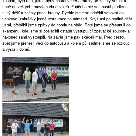
kostela, byla tma, jako kdyby nastal večer a mraky se začaly sbíhat k
sobě do velkých tmavých chuchvalců. Z ničeho nic se spustil prudký a
silný déšť a začaly padat kroupy. Rychle jsme se odběhli schovat do
venkovní zahrádky jedné restaurace na náměstí. Když asi po hodině déšť
ustál, přeběhli jsme zpátky do hotelu na oběd. Poté jsme se přesunuli do
skanzenu, kde jsme si poslechli ostatní vystupující zpěvácké soubory a
nakonec sami vystoupili. Na závěr jsme pak skáceli máj. Před cestou
zpět jsme přenesli věci do autobusu a kolem půl sedmé jsme se rozloučili
a vyrazili domů.