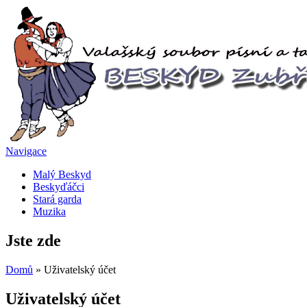
Navigace
Malý Beskyd
Beskyďáčci
Stará garda
Muzika
Jste zde
Domů
» Uživatelský účet
Uživatelský účet